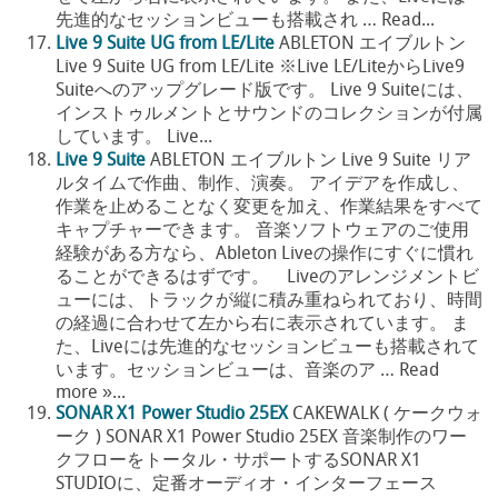
先進的なセッションビューも搭載され … Read...
Live 9 Suite UG from LE/Lite
ABLETON エイブルトン
Live 9 Suite UG from LE/Lite ※Live LE/LiteからLive9
Suiteへのアップグレード版です。 Live 9 Suiteには、
インストゥルメントとサウンドのコレクションが付属
しています。 Live...
Live 9 Suite
ABLETON エイブルトン Live 9 Suite リア
ルタイムで作曲、制作、演奏。 アイデアを作成し、
作業を止めることなく変更を加え、作業結果をすべて
キャプチャーできます。 音楽ソフトウェアのご使用
経験がある方なら、Ableton Liveの操作にすぐに慣れ
ることができるはずです。 Liveのアレンジメントビ
ューには、トラックが縦に積み重ねられており、時間
の経過に合わせて左から右に表示されています。 ま
た、Liveには先進的なセッションビューも搭載されて
います。セッションビューは、音楽のア … Read
more »...
SONAR X1 Power Studio 25EX
CAKEWALK ( ケークウォ
ーク ) SONAR X1 Power Studio 25EX 音楽制作のワー
クフローをトータル・サポートするSONAR X1
STUDIOに、定番オーディオ・インターフェース