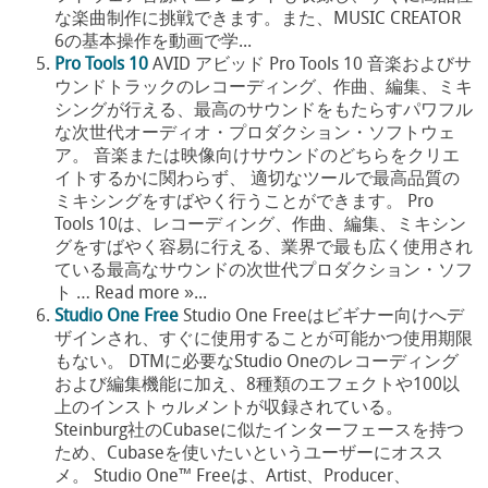
な楽曲制作に挑戦できます。また、MUSIC CREATOR
6の基本操作を動画で学...
Pro Tools 10
AVID アビッド Pro Tools 10 音楽およびサ
ウンドトラックのレコーディング、作曲、編集、ミキ
シングが行える、最高のサウンドをもたらすパワフル
な次世代オーディオ・プロダクション・ソフトウェ
ア。 音楽または映像向けサウンドのどちらをクリエ
イトするかに関わらず、 適切なツールで最高品質の
ミキシングをすばやく行うことができます。 Pro
Tools 10は、レコーディング、作曲、編集、ミキシン
グをすばやく容易に行える、業界で最も広く使用され
ている最高なサウンドの次世代プロダクション・ソフ
ト … Read more »...
Studio One Free
Studio One Freeはビギナー向けへデ
ザインされ、すぐに使用することが可能かつ使用期限
もない。 DTMに必要なStudio Oneのレコーディング
および編集機能に加え、8種類のエフェクトや100以
上のインストゥルメントが収録されている。
Steinburg社のCubaseに似たインターフェースを持つ
ため、Cubaseを使いたいというユーザーにオスス
メ。 Studio One™ Freeは、Artist、Producer、