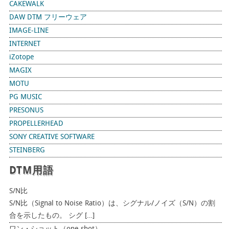
CAKEWALK
DAW DTM フリーウェア
IMAGE-LINE
INTERNET
iZotope
MAGIX
MOTU
PG MUSIC
PRESONUS
PROPELLERHEAD
SONY CREATIVE SOFTWARE
STEINBERG
DTM用語
S/N比
S/N比（Signal to Noise Ratio）は、シグナル/ノイズ（S/N）の割
合を示したもの。 シグ […]