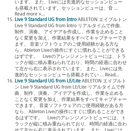
います。 また、Liveには先進的なセッションビュー
も搭載されています。セッションビューは、音 …
Read more »...
Live 9 Standard UG from Intro
ABLETON エイブルトン
Live 9 Standard UG from Intro リアルタイムで作曲、
制作、演奏。 アイデアを作成し、作業を止めること
なく変更を加え、作業結果をすべてキャプチャーでき
ます。 音楽ソフトウェアのご使用経験がある方な
ら、Ableton Liveの操作にすぐに慣れることができる
はずです。 Liveのアレンジメントビューには、トラ
ックが縦に積み重ねられており、時間の経過に合わせ
て左から右に表示されています。 また、Liveには先
進的なセッションビューも搭載されてい … Read...
Live 9 Standard UG from LE/Lite
ABLETON エイブルト
ン Live 9 Standard UG from LE/Lite リアルタイムで作
曲、制作、演奏。 アイデアを作成し、作業を止める
ことなく変更を加え、作業結果をすべてキャプチャー
できます。 音楽ソフトウェアのご使用経験がある方
なら、Ableton Liveの操作にすぐに慣れることができ
るはずです。 Liveのアレンジメントビューには、ト
ラックが縦に積み重ねられており、時間の経過に合わ
せて左から右に表示されています。 また、Liveには