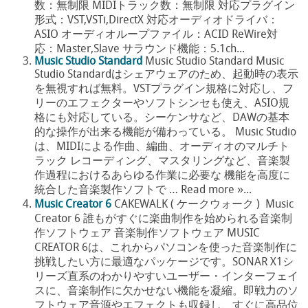
数：無制限 MIDIトラック数：無制限 対応プラグイン
形式：VST,VSTi,DirectX 対応オーディオドライバ：
ASIO オーディオループファイル：ACID ReWire対
応：Master,Slave サラウンド機能：5.1ch...
Music Studio Standard
Music Studio Standard Music
Studio Standardはシェアウェアのため、起動時の表示
を無視すれば無料。VSTプラグイン規格に対応し、フ
リーのエフェクターやソフトシンセも使え、ASIO規
格にも対応している。シーケンサなど、DAWの基本
的な操作が出来る機能が備わっている。 Music Studio
は、MIDIによる作曲、編曲、オーディオのマルチト
ラック レコーディング、マスタリングなど、音楽製
作過程におけるあらゆる作業に必要な 機能を高度に
統合した音楽製作ソフトで … Read more »...
Music Creator 6
CAKEWALK ( ケークウォーク ) Music
Creator 6 誰もがすぐに楽曲制作を始められる音楽制
作ソフトウェア 音楽制作ソフトウェア MUSIC
CREATOR 6は、これからパソコンを使った音楽制作に
挑戦したい方に最適なパッケージです。SONAR X1シ
リーズ直系のわかりやすいユーザー・インターフェイ
スに、音楽制作に欠かせない機能を凝縮。即戦力のソ
フトウェア音源やエフェクトも収録し、すぐに高品位