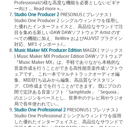
Professionalの様な高度な機能を必要としないビギナ
ー向け … Read more »...
Studio One Producer 2
PRESONUS ( プレソナス )
Studio One Producer 2 シングルウィンドウを採用し
た優れたインターフェイスと、高品位なサウンドで注
目を集める新しいDAW DAWソフトウェア Artist のす
べての機能に加え、ReWire およびAU/VST プラグイン
対応、MP3 インポート/...
Music Maker MX Producer Edition
MAGIX ( マジックス
) Music Maker MX Producer Edition DAWソフトウェア
『Music Maker MX』は、手軽でありながら本格的な
音楽作成を行うことができる高性能音楽作成ソフトウ
ェアです。 これ一本でマルチトラックオーディオ編
集、MIDI打ち込みから編集、高品質なマスタリン
グ、CD作成までを行うことができます。 既にプロの
間で定評ある音楽ソフト「Samplitude」「Sequoia」
のエンジンをベースとし、世界中のテレビ局やラジオ
局で長年使われてい...
Studio One Professional 2
PRESONUS ( プレソナス )
Studio One Professional 2 シングルウィンドウを採用
した優れたインターフェイスと、高品位なサウンドで