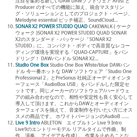
注目を集める新しいDAW DAWソフトウェア Artist と
Producer のすべての機能に加え、統合マスタリン
グ・ソリューションとしてのプロジェクト・ページ、
Melodyne essential ピッチ補正、SoundCloud...
SONAR X2 POWER STUDIO QUAD
CAKEWALK ( ケーク
ウォーク )SONAR X2 POWER STUDIO QUAD SONAR
X2のスタンダード・パッケージ「SONAR X2
STUDIO」に、コンパクト・ボディで高音質なレコー
ディング環境を実現する「QUAD-CAPTURE」をバン
ドリング！ DAWバンドル SONAR X2...
Studio One Box
Studio One Box White/blue DAWバン
ドル 今一番ホットな DAW ソフトウェア「Studio One
Professional 2」とPreSonus 社純正オーディオインタ
ーフェース「AudioBox USB」をバンドルした限定セ
ットです。同じメーカーのソフトウェア/ハードウェ
アの組み合わせなので、相性や安定性も良く安心して
導入して頂けます。これからDAWとオーディオイン
ターフェイスを揃えて、音楽制作を行いたい方にオス
スメの商品です。 ホワイトバージョンのAudioB …...
Live 9 Intro
ABLETON エイブルトン Live 9 Intro
Live9のエントリーモデル リアルタイムで作曲、制
作、演奏。 アイデアを作成し、作業を止めることな